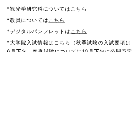
*観光学研究科については
こちら
*教員については
こちら
*デジタルパンフレットは
こちら
*大学院入試情報は
こちら
（秋季試験の入試要項は
6月下旬、春季試験については10月下旬に公開予定
です）
< 「博士課程前期課程
「（締め切りました）
の齋藤進駒さんが
［7月11日］観…」 >
講…」