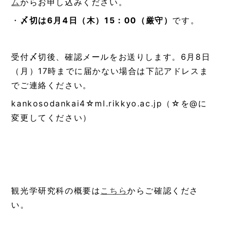
ム
からお申し込みください。
・
〆切は
6
月
4
日（木）
15
：
00
（厳守）
です。
受付〆切後、確認メールをお送りします。6月8日
（月）17時までに届かない場合は下記アドレスま
でご連絡ください。
kankosodankai4☆ml.rikkyo.ac.jp（☆を@に
変更してください）
観光学研究科の概要は
こちら
からご確認くださ
い。